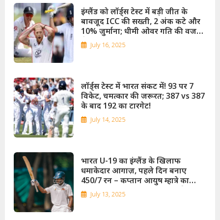
इंग्लैंड को लॉर्ड्स टेस्ट में बड़ी जीत के
बावजूद ICC की सख्ती, 2 अंक कटे और
10% जुर्माना; धीमी ओवर गति की वजह
से लगा तगड़ा झटका!
July 16, 2025
लॉर्ड्स टेस्ट में भारत संकट में! 93 पर 7
विकेट, चमत्कार की जरूरत; 387 vs 387
के बाद 192 का टारगेट!
July 14, 2025
भारत U-19 का इंग्लैंड के खिलाफ
धमाकेदार आगाज़, पहले दिन बनाए
450/7 रन – कप्तान आयुष म्हात्रे का
शानदार शतक, अभिज्ञान-राहुल की भी
July 13, 2025
दिखी जबरदस्त साझेदारी!