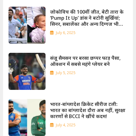
जोकोविच की 100वीं जीत, बेटी तारा के
‘Pump It Up’ डांस ने बटोरी सुर्खियां;
सिनर, सबालेंका और अन्य दिग्गज भी
पहुंचे अगले राउंड में!
July 6, 2025
संजू सैमसन पर बरसा छप्‍पर फाड़ पैसा,
ऑक्‍शन में सबसे महंगे प्‍लेयर बने
July 5, 2025
भारत-बांग्लादेश क्रिकेट सीरीज टली:
भारत का बांग्लादेश दौरा अब नहीं, सुरक्षा
कारणों से BCCI ने खींचे कदम!
July 4, 2025