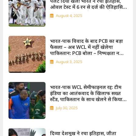
पलट दिया खेल! भारत ने रचा इतिहास,
ओवल टेस्ट में 6 रन से दर्ज की ऐतिहासिक
जीत; शुभमन गिल की कप्तानी में चमके
August 4, 2025
युवा, सिराज बने हीरो!
भारत-पाक विवाद के बाद PCB का बड़ा
फैसला – अब WCL में नहीं खेलेगा
पाकिस्तान: PCB बोला – निष्पक्षता नहीं
रही, लीग से करेंगे किनारा!
August 3, 2025
भारत-पाक WCL सेमीफाइनल रद्द: टीम
इंडिया का आतंकवाद के खिलाफ सख्त
स्टैंड, पाकिस्तान के साथ खेलने से किया
इनकार!
July 30, 2025
दिव्या देशमुख ने रचा इतिहास, जीता