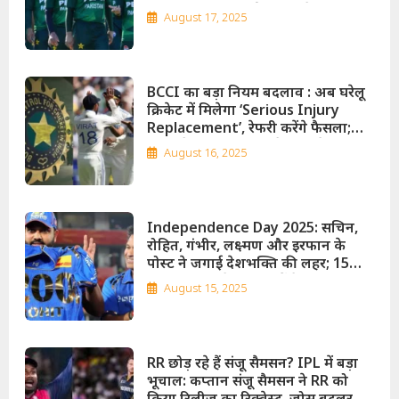
2025 और UAE ट्राई-सीरीज के लिए
August 17, 2025
पाकिस्तान टीम घोषित, बाबर-रिजवान
बाहर!
BCCI का बड़ा नियम बदलाव : अब घरेलू
क्रिकेट में मिलेगा ‘Serious Injury
Replacement’, रेफरी करेंगे फैसला;
भारत के कोच गंभीर बोले- टीम के लिए
August 16, 2025
राहत, इंग्लैंड कप्तान स्टोक्स ने बताया
मजाक!
Independence Day 2025: सचिन,
रोहित, गंभीर, लक्ष्मण और इरफान के
पोस्ट ने जगाई देशभक्ति की लहर; 15
अगस्त पर क्रिकेट जगत में देशभक्ति का
August 15, 2025
जश्न, दिग्गज खिलाड़ियों के भावुक संदेश
सोशल मीडिया पर ट्रेंडिंग!
RR छोड़ रहे हैं संजू सैमसन? IPL में बड़ा
भूचाल: कप्तान संजू सैमसन ने RR को
किया रिलीज का रिक्वेस्ट, जोस बटलर