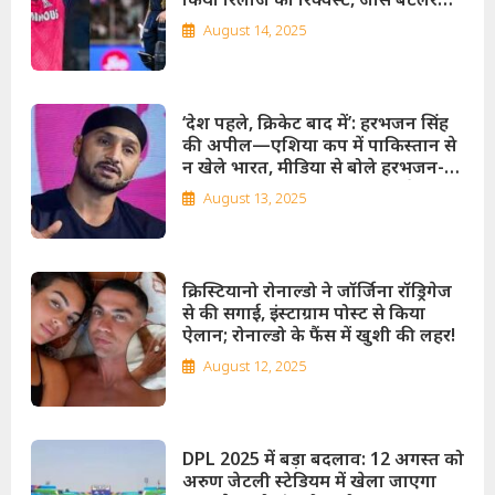
विवाद बना वजह!
August 14, 2025
‘देश पहले, क्रिकेट बाद में’: हरभजन सिंह
की अपील—एशिया कप में पाकिस्तान से
न खेले भारत, मीडिया से बोले हरभजन-
पाकिस्तान को अनावश्यक महत्व देना बंद
August 13, 2025
करे प्रेस!
क्रिस्टियानो रोनाल्डो ने जॉर्जिना रॉड्रिगेज
से की सगाई, इंस्टाग्राम पोस्ट से किया
ऐलान; रोनाल्डो के फैंस में खुशी की लहर!
August 12, 2025
DPL 2025 में बड़ा बदलाव: 12 अगस्त को
अरुण जेटली स्टेडियम में खेला जाएगा