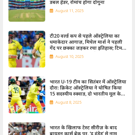
डबल हेडर, रोमांच होगा दोगुना
August 11, 2025
टी20 वर्ल्ड कप से पहले ऑस्ट्रेलिया का
धमाकेदार आगाज़, मिचेल मार्श ने पहली
गेंद पर छक्का जड़कर रचा इतिहास; टिम
डेविड के तूफ़ानी 83 रन से कंगारू टीम का
August 10, 2025
विजय अभियान शुरू!
भारत U-19 टीम का सितंबर में ऑस्ट्रेलिया
दौरा: क्रिकेट ऑस्ट्रेलिया ने घोषित किया
15 सदस्यीय स्क्वाड, दो भारतीय मूल के
खिलाड़ी ऑस्ट्रेलियाई स्क्वाड में शामिल!
August 8, 2025
भारत के खिलाफ टेस्ट सीरीज़ के बाद
ब्रायडन कार्स ब्रेक पर, ‘द हंड्रेड’ से नाम