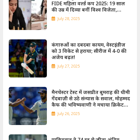
FIDE महिला वर्ल्ड कप 2025: 19 साल
की उम्र में दिव्या बनीं विश्व विजेता,
फाइनल में कोनेरू हम्पी को हराया!
July 28, 2025
कंगारुओं का दबदबा कायम, वेस्टइंडीज
को 3 विकेट से हराया; सीरीज में 4-0 की
अजेय बढ़त!
July 27, 2025
मैनचेस्टर टेस्ट में जसप्रीत बुमराह की धीमी
गेंदबाज़ी से उठे संन्यास के सवाल, मोहम्मद
कैफ की भविष्यवाणी ने मचाया क्रिकेट
जगत में हड़कंप; कैफ बोले – शायद अब
July 26, 2025
टेस्ट में न दिखें!
पाकिस्तान ने 74 रन से जीता अंतिम