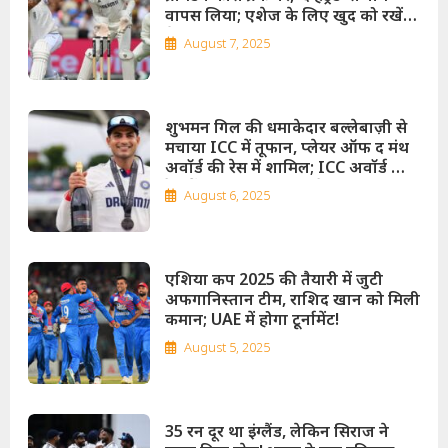
वापस लिया; एशेज के लिए खुद को रखेंगे
तैयार!
August 7, 2025
शुभमन गिल की धमाकेदार बल्लेबाज़ी से
मचाया ICC में तूफान, प्लेयर ऑफ द मंथ
अवॉर्ड की रेस में शामिल; ICC अवॉर्ड की
रेस में स्टोक्स और मुल्डर से सीधी टक्कर!
August 6, 2025
एशिया कप 2025 की तैयारी में जुटी
अफगानिस्तान टीम, राशिद खान को मिली
कमान; UAE में होगा टूर्नामेंट!
August 5, 2025
35 रन दूर था इंग्लैंड, लेकिन सिराज ने